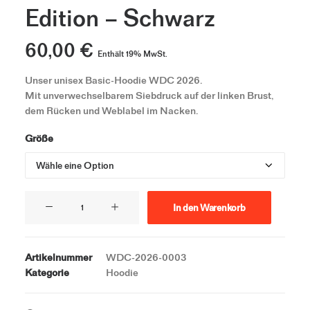
Edition – Schwarz
60,00
€
Enthält 19% MwSt.
Unser unisex Basic-Hoodie WDC 2026.
Mit unverwechselbarem Siebdruck auf der linken Brust,
dem Rücken und Weblabel im Nacken.
Größe
Hoodie
In den Warenkorb
WDC
2026
1.
Artikelnummer
WDC-2026-0003
Edition
Kategorie
Hoodie
–
Schwarz
Menge