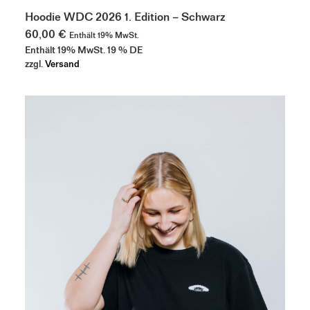
Produkt
AUSFÜHRUNG WÄHLEN
weist
Hoodie WDC 2026 1. Edition – Schwarz
mehrere
60,00
€
Enthält 19% MwSt.
Varianten
Enthält 19% MwSt. 19 % DE
auf.
Die
zzgl.
Versand
Optionen
können
auf
der
Produktseite
gewählt
werden