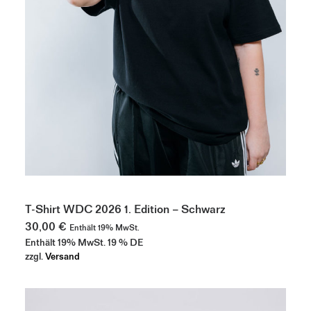
Dieses
Produkt
AUSFÜHRUNG WÄHLEN
weist
T-Shirt WDC 2026 1. Edition – Schwarz
mehrere
30,00
€
Enthält 19% MwSt.
Varianten
Enthält 19% MwSt. 19 % DE
auf.
Die
zzgl.
Versand
Optionen
können
auf
der