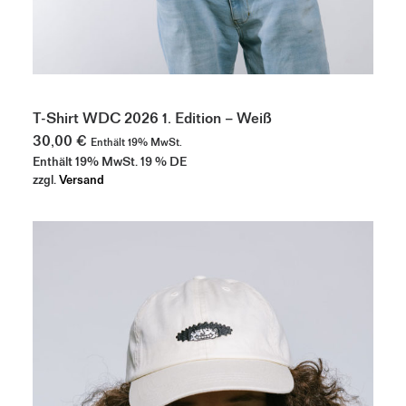
Dieses
Produkt
AUSFÜHRUNG WÄHLEN
weist
T-Shirt WDC 2026 1. Edition – Weiß
mehrere
30,00
€
Enthält 19% MwSt.
Varianten
Enthält 19% MwSt. 19 % DE
auf.
Die
zzgl.
Versand
Optionen
können
auf
der
Produktseite
gewählt
werden