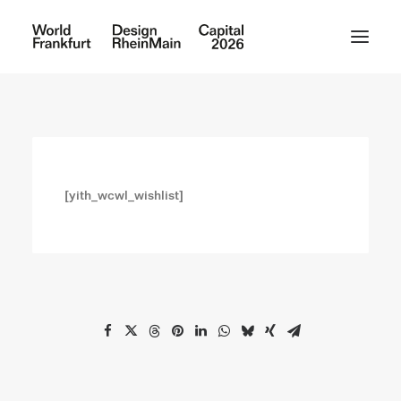
[yith_wcwl_wishlist]